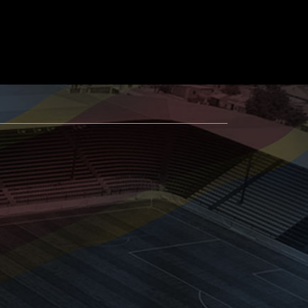
Un point chacun au terme d’un derby
intense
11.06
L1, J11 PLAY-OFFS : TPM-LAC 2-0
Les Corbeaux donnent la leçon aux
Samouraïs dépassés à Kamalondo !
10.06
L1, J11 PLAY-OFFS : TPM-LES AIGLES CE JEUDI
Finale au sommet à Kamalondo
07.06
L1, PLAY-OFFS J10 : MU-TPM 2-1
Efficaces et opportunistes, les
Unionistes s'offrent les Corbeaux
06.06
L1, J10 PLAYOFFS : MANIEMA-TPM CE DIMANCHE
RAHO : « Il faut prendre les points. »
14.07
COMMUNIQUÉ
Christian IBWA ISE, la fin d'une
collaboration
09.07
EN FIN DE CONTRAT
Pour Othniel MAWAWU, une page se
tourne
09.07
COMMUNIQUÉ