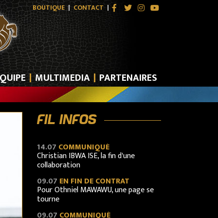
BOUTIQUE
CONTACT
11.06
L1, J11 PLAY-OFFS : TPM-LAC 2-0
Les Corbeaux donnent la leçon aux
Samouraïs dépassés à Kamalondo !
10.06
L1, J11 PLAY-OFFS : TPM-LES AIGLES CE JEUDI
Finale au sommet à Kamalondo
QUIPE
MULTIMEDIA
PARTENAIRES
07.06
L1, PLAY-OFFS J10 : MU-TPM 2-1
Efficaces et opportunistes, les
Unionistes s'offrent les Corbeaux
FIL INFOS
06.06
L1, J10 PLAYOFFS : MANIEMA-TPM CE DIMANCHE
RAHO : « Il faut prendre les points. »
14.07
COMMUNIQUÉ
Christian IBWA ISE, la fin d'une
collaboration
09.07
EN FIN DE CONTRAT
Pour Othniel MAWAWU, une page se
tourne
09.07
COMMUNIQUÉ