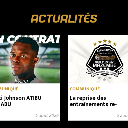
ACTUALITÉS
MUNIQUÉ
COMMUNIQUÉ
i Johnson ATIBU
La reprise des
JABU
entraînements re-
programmée au 6 aoû
5 août 2026
2 aoû