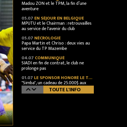
Madou ZON et le TPM, la fin d’une
aventure
05.07
EN SÉJOUR EN BELGIQUE
MPUTU et le Chairman : retrouvailles
au service de l'avenir du club
05.07
NÉCROLOGIE
Papa Martin et Chriso : deux vies au
service du TP Mazembe
04.07
COMMUNIQUÉ
SIADI en fin de contrat, le club ne
prolonge pas
01.07
LE SPONSOR HONORÉ LE TPM
"Simba", un cadeau de 25.000$ aux
Corbeaux
TOUTE L'INFO
30.06
MERCATO 2026-2027
Oscar KABWIT transféré au FC
Lucerne
t 2026
27.06
ARRIVÉ AU TERME DE SON CONTRAT
Merci Ibrahim MOUNKORO !