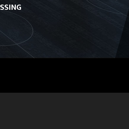
Madou ZON et le TPM, la fin d’une
SSING
aventure
05.07
EN SÉJOUR EN BELGIQUE
MPUTU et le Chairman : retrouvailles
au service de l'avenir du club