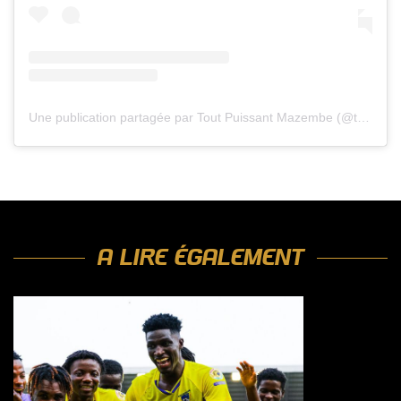
Une publication partagée par Tout Puissant Mazembe (@tpmazembeofficiel)
A LIRE ÉGALEMENT