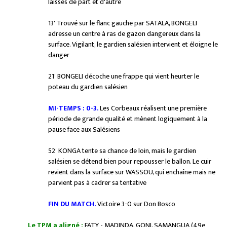
laissés de part et d'autre
13' Trouvé sur le flanc gauche par SATALA, BONGELI
adresse un centre à ras de gazon dangereux dans la
surface. Vigilant, le gardien salésien intervient et éloigne le
danger
21' BONGELI décoche une frappe qui vient heurter le
poteau du gardien salésien
MI-TEMPS : 0-3.
Les Corbeaux réalisent une première
période de grande qualité et mènent logiquement à la
pause face aux Salésiens
52' KONGA tente sa chance de loin, mais le gardien
salésien se détend bien pour repousser le ballon. Le cuir
revient dans la surface sur WASSOU, qui enchaîne mais ne
parvient pas à cadrer sa tentative
FIN DU MATCH.
Victoire 3-0 sur Don Bosco
Le TPM a aligné :
FATY - MADINDA, GONI, SAMANGUA (49e