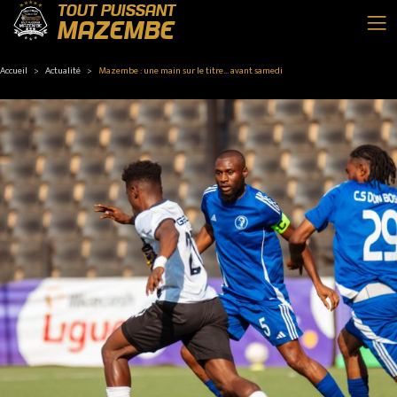
TOUT PUISSANT
MAZEMBE
Accueil
Actualité
Mazembe : une main sur le titre... avant samedi