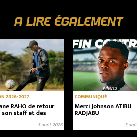
A LIRE ÉGALEMENT
ON 2026-2027
COMMUNIQUÉ
ane RAHO de retour
Merci Johnson ATIBU
 son staff et des
RADJABU
orts en approche
5 août 2026
5 aoû