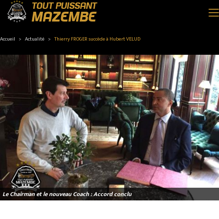
TOUT PUISSANT
MAZEMBE
Accueil
Actualité
Thierry FROGER succède à Hubert VELUD
Le Chairman et le nouveau Coach : Accord conclu